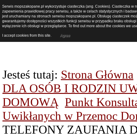
czwartek, sierpień 06, 2026
Serwis mopszakopane.pl wykorzystuje ciasteczka (ang. Cookies). Ciasteczka w nas
zapewnienia prawidłowej pracy serwisu, a także w celach statystycznych i badaw
jest uruchamiany na stronach serwisu mopszakopane.pl. Obsługę ciasteczek możn
gwarantujemy dostępności wszystkich funkcji serwisu w przypadku braku obsługi
tel. 18 2
wyłączenie ich obsługi w przeglądarce. To find out more about the cookies we us
I accept cookies from this site.
Agree
Jesteś tutaj:
Strona Główna
DLA OSÓB I RODZIN 
DOMOWĄ
Punkt Konsult
Uwikłanych w Przemoc D
TELEFONY ZAUFANIA D